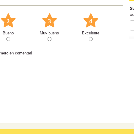
Su
oc
2
3
4
Bueno
Muy bueno
Excelente
rimero en comentar!