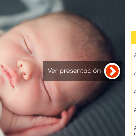
A
Ver presentación
A
A
A
A
n