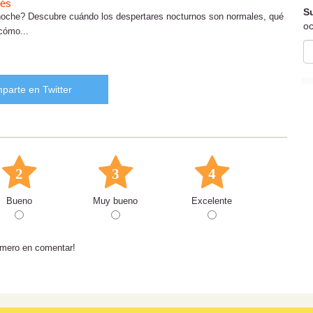
bés
Su
a noche? Descubre cuándo los despertares nocturnos son normales, qué
oc
 cómo...
parte en Twitter
2
3
4
Bueno
Muy bueno
Excelente
rimero en comentar!