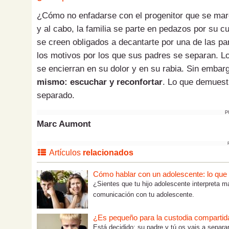
¿Cómo no enfadarse con el progenitor que se march
y al cabo, la familia se parte en pedazos por su c
se creen obligados a decantarte por una de las pa
los motivos por los que sus padres se separan. Los
se encierran en su dolor y en su rabia. Sin embar
mismo: escuchar y reconfortar
. Lo que demuest
separado.
P
Marc Aumont
Artículos
relacionados
Cómo hablar con un adolescente: lo que tú
¿Sientes que tu hijo adolescente interpreta m
comunicación con tu adolescente.
¿Es pequeño para la custodia compartid
Está decidido: su padre y tú os vais a separa