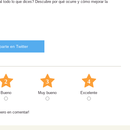
al todo lo que dices? Descubre por qué ocurre y cómo mejorar la
arte en Twitter
2
3
4
Bueno
Muy bueno
Excelente
mero en comentar!