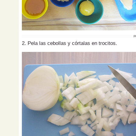
P
2. Pela las cebollas y córtalas en trocitos.