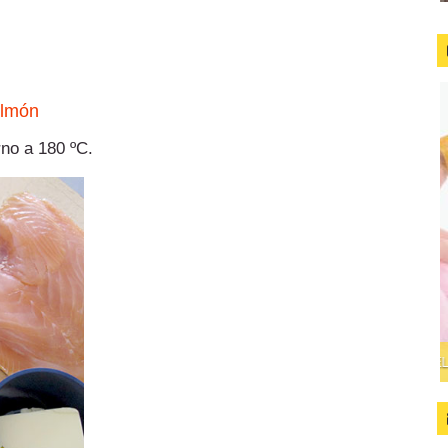
almón
rno a 180 ºC.