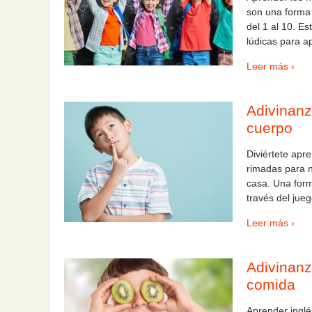
son una forma 
del 1 al 10. Es
lúdicas para a
Leer más ›
Adivinanz
cuerpo
Diviértete apr
rimadas para n
casa. Una form
través del jueg
Leer más ›
Adivinanz
comida
Aprender inglés