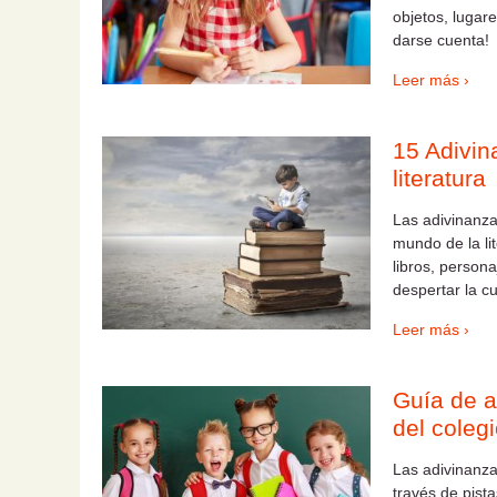
objetos, lugar
darse cuenta!
Leer más ›
15 Adivin
literatura
Las adivinanza
mundo de la li
libros, person
despertar la c
Leer más ›
Guía de a
del coleg
Las adivinanza
través de pist