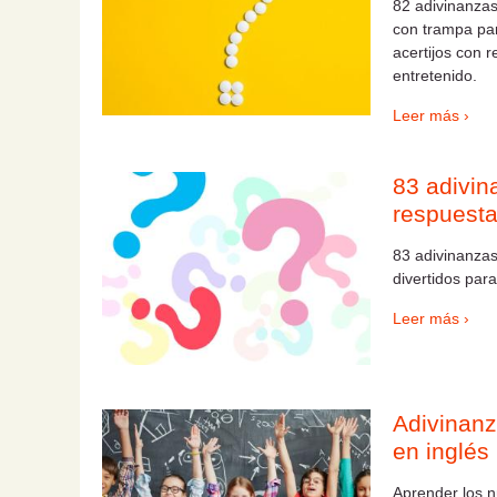
82 adivinanzas
con trampa par
acertijos con 
entretenido.
Leer más ›
83 adivin
respuesta
83 adivinanzas 
divertidos para
Leer más ›
Adivinanz
en inglés
Aprender los n