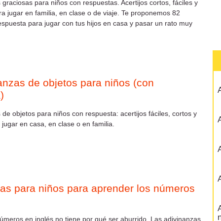
 graciosas para niños con respuestas. Acertijos cortos, fáciles y
a jugar en familia, en clase o de viaje. Te proponemos 82
respuesta para jugar con tus hijos en casa y pasar un rato muy
anzas de objetos para niños (con
A
)
de objetos para niños con respuesta: acertijos fáciles, cortos y
A
 jugar en casa, en clase o en familia.
A
A
as para niños para aprender los números
A
n
úmeros en inglés no tiene por qué ser aburrido. Las adivinanzas