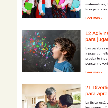
matemáticas, la
tu ingenio con
Leer más ›
12 Adivin
para juga
Las palabras n
a jugar con el
prueba tu inge
pensar y divert
Leer más ›
21 Divert
para apre
La física está 
los juegos. ¿Y