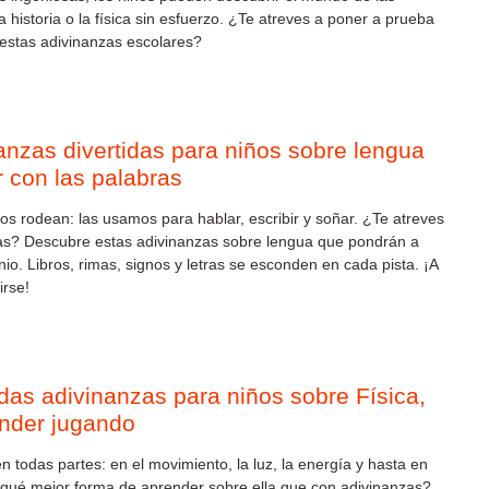
 historia o la física sin esfuerzo. ¿Te atreves a poner a prueba
 estas adivinanzas escolares?
anzas divertidas para niños sobre lengua
r con las palabras
os rodean: las usamos para hablar, escribir y soñar. ¿Te atreves
las? Descubre estas adivinanzas sobre lengua que pondrán a
nio. Libros, rimas, signos y letras se esconden en cada pista. ¡A
irse!
idas adivinanzas para niños sobre Física,
nder jugando
en todas partes: en el movimiento, la luz, la energía y hasta en
 qué mejor forma de aprender sobre ella que con adivinanzas?