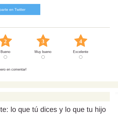
arte en Twitter
2
3
4
Bueno
Muy bueno
Excelente
mero en comentar!
: lo que tú dices y lo que tu hijo