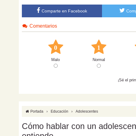
Comparte en Facebook
Comp
Comentarios
0
1
Malo
Normal
¡Sé el pri
Portada
›
Educación
›
Adolescentes
Cómo hablar con un adolescente
entiende.