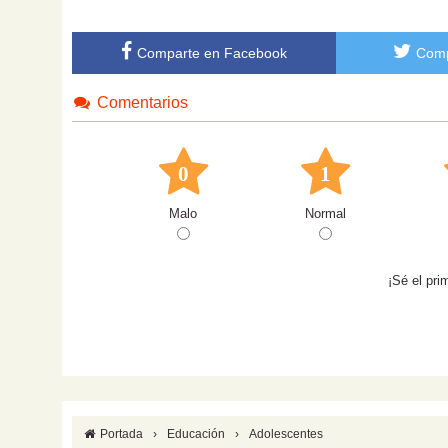
Comparte en Facebook
Comp
Comentarios
0
1
Malo
Normal
¡Sé el pri
Portada
›
Educación
›
Adolescentes