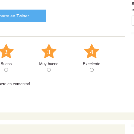
S
e
arte en Twitter
2
3
4
Bueno
Muy bueno
Excelente
mero en comentar!