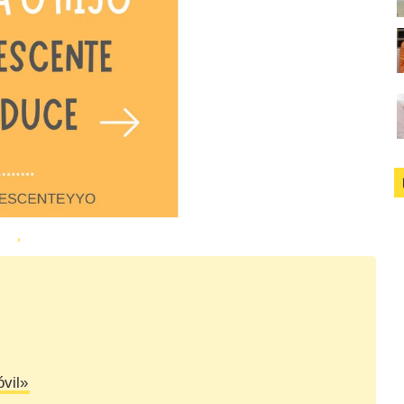
óvil»