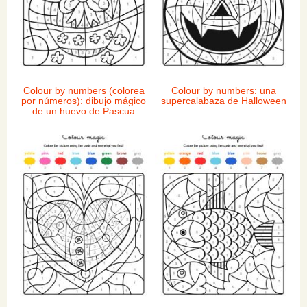
Colour by numbers (colorea
Colour by numbers: una
por números): dibujo mágico
supercalabaza de Halloween
de un huevo de Pascua