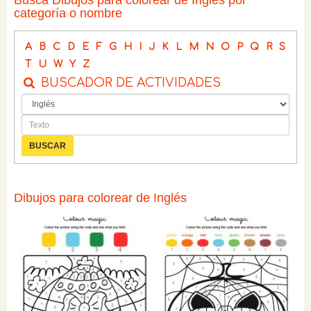
Busca Dibujos para colorear de Inglés por
categoría o nombre
A
B
C
D
E
F
G
H
I
J
K
L
M
N
O
P
Q
R
S
T
U
W
Y
Z
BUSCADOR DE ACTIVIDADES
Dibujos para colorear de Inglés