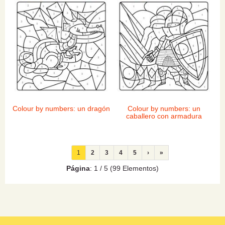
Colour by numbers: un dragón
Colour by numbers: un
caballero con armadura
1
2
3
4
5
›
»
Página
: 1 / 5 (99 Elementos)