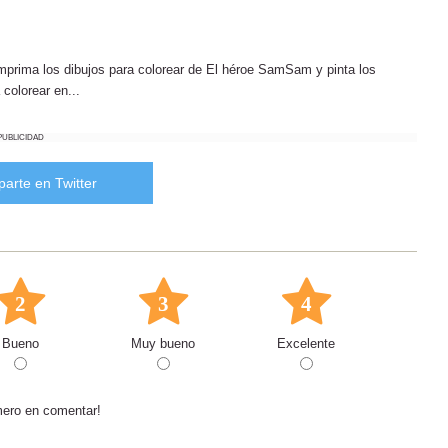
mprima los dibujos para colorear de El héroe SamSam y pinta los
colorear en...
PUBLICIDAD
arte en Twitter
2
3
4
Bueno
Muy bueno
Excelente
mero en comentar!