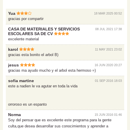
Yua
18 MAR 2025 00:52
gracias por compartir
CASA DE MATERIALES Y SERVICIOS
08 JUL 2021 17:38
ESCOLARES SA DE CV
excelente material
karol
11 MAY 2021 23:02
gracias esta bonito el arbol B)
jesus
16 JUN 2020 20:27
gracias ma ayudo mucho y el arbol esta hermoso =)
sofia martine
01 SEP 2016 18:03
este a nadien le va agutar en toda la vida
orroroso es un espanto
Norma
15 JUN 2016 01:46
Soy del pensar que es excelente este programa para la gente
culta,que desea desarrollar sus conocimientos y aprender a