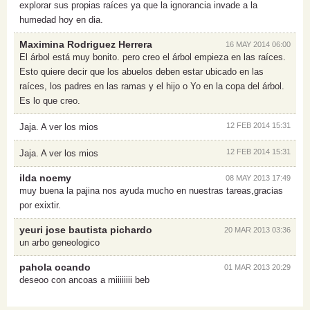
explorar sus propias raíces ya que la ignorancia invade a la
humedad hoy en dia.
Maximina Rodriguez Herrera
16 MAY 2014 06:00
El árbol está muy bonito. pero creo el árbol empieza en las raíces.
Esto quiere decir que los abuelos deben estar ubicado en las
raíces, los padres en las ramas y el hijo o Yo en la copa del árbol.
Es lo que creo.
12 FEB 2014 15:31
Jaja. A ver los mios
12 FEB 2014 15:31
Jaja. A ver los mios
ilda noemy
08 MAY 2013 17:49
muy buena la pajina nos ayuda mucho en nuestras tareas,gracias
por exixtir.
yeuri jose bautista pichardo
20 MAR 2013 03:36
un arbo geneologico
pahola ocando
01 MAR 2013 20:29
deseoo con ancoas a miiiiiiii beb