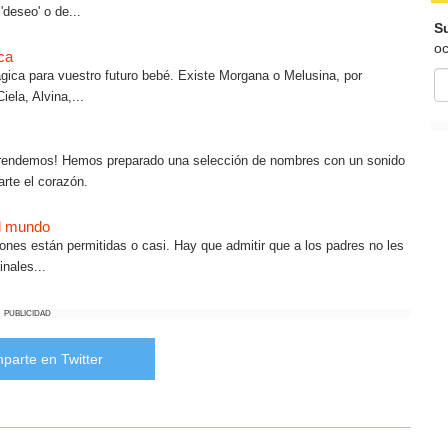
'deseo' o de...
Su
oc
ca
ca para vuestro futuro bebé. Existe Morgana o Melusina, por
ela, Alvina,...
prendemos! Hemos preparado una selección de nombres con un sonido
arte el corazón.
el mundo
ones están permitidas o casi. Hay que admitir que a los padres no les
inales...
PUBLICIDAD
parte en Twitter