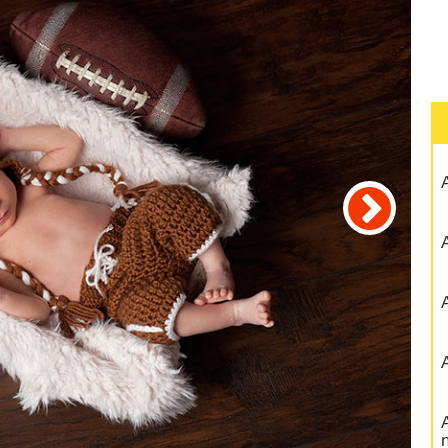
A
A
A
A
A
n