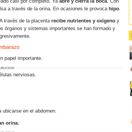
llado casi por completo. Ya
abre y cierra la boca.
Con
lsa a través de la orina. En ocasiones le provoca
hipo
.
 A través de la placenta
recibe nutrientes y oxígeno
y
os órganos y sistemas importantes se han formado y
ogresivamente.
 embarazo
n papel importante.
UBLICIDAD
élulas nerviosas.
ra ubicarse en el abdomen.
an orina.