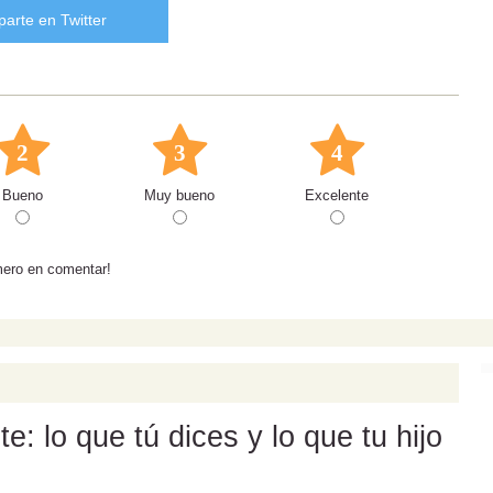
arte en Twitter
2
3
4
Bueno
Muy bueno
Excelente
mero en comentar!
: lo que tú dices y lo que tu hijo