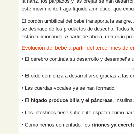
la nariz, los párpados y las orejas se han desarro
este movimiento traga líquido amniótico, que expu
El cordón umbilical del bebé transporta la sangre.
se deshace de los productos de desecho. Todos l
están funcionando. A partir de ahora, crecerán pr
Evolución del bebé a partir del tercer mes de
• El cerebro continúa su desarrollo y desempeña u
P
• El oído comienza a desarrollarse gracias a las c
• Las cuerdas vocales ya se han formado.
• El
hígado produce bilis y el páncreas
, insulina.
• Los intestinos tiene suficiente espacio como pa
• Como hemos comentado, los
riñones ya excret