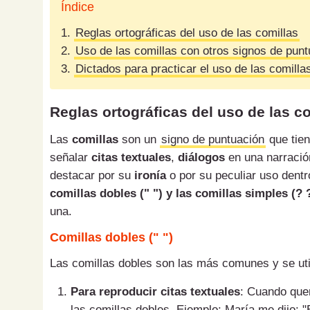
Índice
1.
Reglas ortográficas del uso de las comillas
2.
Uso de las comillas con otros signos de punt
3.
Dictados para practicar el uso de las comilla
Reglas ortográficas del uso de las c
Las
comillas
son un
signo de puntuación
que tien
señalar
citas textuales
,
diálogos
en una narració
destacar por su
ironía
o por su peculiar uso dentro
comillas dobles (" ") y las comillas simples (? 
una.
Comillas dobles (" ")
Las comillas dobles son las más comunes y se util
Para reproducir citas textuales
: Cuando quer
las comillas dobles. Ejemplo: María me dijo: "