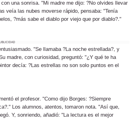
a con una sonrisa. "Mi madre me dijo: ?No olvides llevar
tras veía las nubes moverse rápido, pensaba: "Tenía
los, ?más sabe el diablo por viejo que por diablo?."
UBLICIDAD
o entusiasmado. "Se llamaba ?La noche estrellada?, y
 Su madre, con curiosidad, preguntó: "¿Y qué te ha
intor decía: ?Las estrellas no son solo puntos en el
comentó el profesor. "Como dijo Borges: ?Siempre
eca?." Los alumnos, atentos, tomaron nota. "Así que,
gó. Y, sonriendo, añadió: "La lectura es el mejor