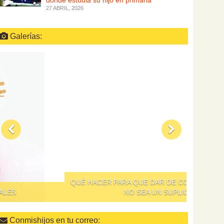
dónde estudia su hijo en primaria
27 ABRIL, 2026
Galerías:
QUÉ HACER PARA QUE DAR DE COMER A LOS NIÑOS
NO SEA UN SUPLICIO
Conmishijos en tu correo: