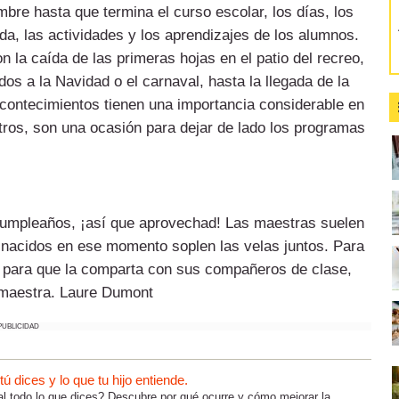
re hasta que termina el curso escolar, los días, los
ida, las actividades y los aprendizajes de los alumnos.
 la caída de las primeras hojas en el patio del recreo,
os a la Navidad o el carnaval, hasta la llegada de la
 acontecimientos tienen una importancia considerable en
stros, son una ocasión para dejar de lado los programas
s cumpleaños, ¡así que aprovechad! Las maestras suelen
 nacidos en ese momento soplen las velas juntos. Para
ño para que la comparta con sus compañeros de clase,
a maestra. Laure Dumont
PUBLICIDAD
 dices y lo que tu hijo entiende.
al todo lo que dices? Descubre por qué ocurre y cómo mejorar la