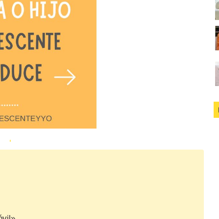
óvil»