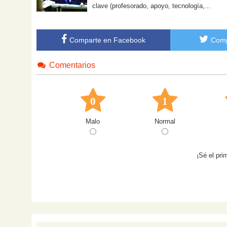
clave (profesorado, apoyo, tecnología,...
Comparte en Facebook
Comp
Comentarios
0
1
Malo
Normal
¡Sé el pri