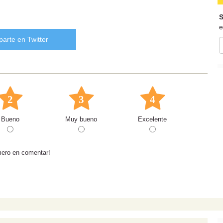
S
e
arte en Twitter
2
3
4
Bueno
Muy bueno
Excelente
mero en comentar!