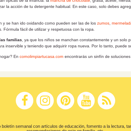
 típicas de la infancia: la
mancha de chocolate
, grasa, aceite, hierba
ar la acción de tu detergente habitual. En este caso, solo debes agre
ón y se han ido oxidando como pueden ser las de los
zumos
,
mermelad
. Fórmula fácil de utilizar y respetuosa con la ropa.
las familias
, ya que los niños se manchan constantemente y un solo 
 inservible y teniendo que adquirir ropa nueva. Por lo tanto, puede su
l hogar? En
comolimpiartucasa.com
encontrarás un sinfín de soluciones 
 boletín semanal con artículos de educación, fomento a la lectura, ta
recomendaciones de ocio en familia, etc.