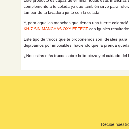
Este producto es capaz de eliminar todas esas manchas tan
complemento a tu colada ya que también sirve para reforz
tambor de tu lavadora junto con la colada.
Y, para aquellas manchas que tienen una fuerte coloraci
KH-7 SIN MANCHAS OXY EFFECT
con iguales resultados
Este tipo de trucos que te proponemos son
ideales para 
dejábamos por imposibles, haciendo que la prenda quedara
¿Necesitas más trucos sobre la limpieza y el cuidado de
Recibe nuestro