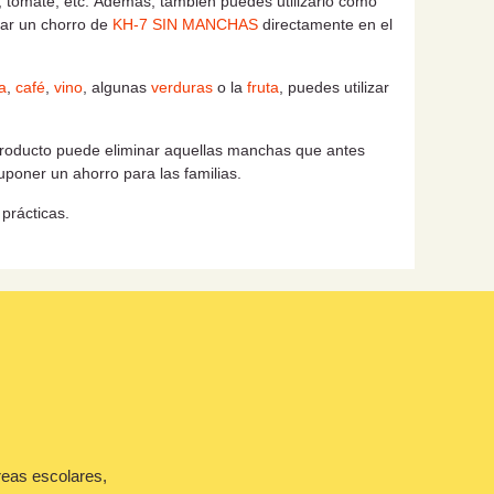
, tomate, etc.
Además, también puedes utilizarlo como
gar un chorro de
KH-7 SIN MANCHAS
directamente en el
a
,
café
,
vino
, algunas
verduras
o la
fruta
, puedes utilizar
producto puede eliminar aquellas manchas que antes
poner un ahorro para las familias.
prácticas.
reas escolares,