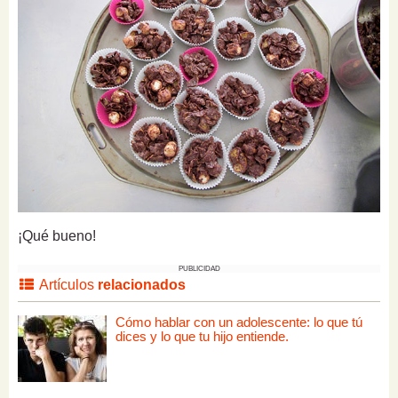
¡Qué bueno!
PUBLICIDAD
Artículos
relacionados
Cómo hablar con un adolescente: lo que tú
dices y lo que tu hijo entiende.