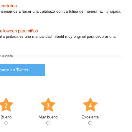
cartulina
nseñamos a hacer una calabaza con cartulina de manera fácil y rápida.
alloween para niños
la pintada es una manualidad infantil muy original para decorar una
PUBLICIDAD
arte en Twitter
2
3
4
Bueno
Muy bueno
Excelente