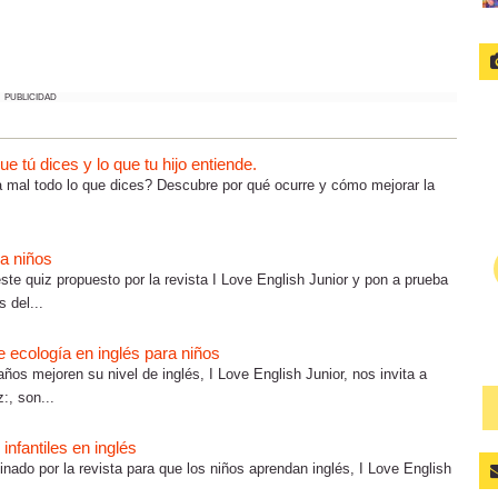
PUBLICIDAD
 tú dices y lo que tu hijo entiende.
ta mal todo lo que dices? Descubre por qué ocurre y cómo mejorar la
ra niños
te quiz propuesto por la revista I Love English Junior y pon a prueba
 del...
 ecología en inglés para niños
años mejoren su nivel de inglés, I Love English Junior, nos invita a
:, son...
20 N
infantiles en inglés
cinado por la revista para que los niños aprendan inglés, I Love English