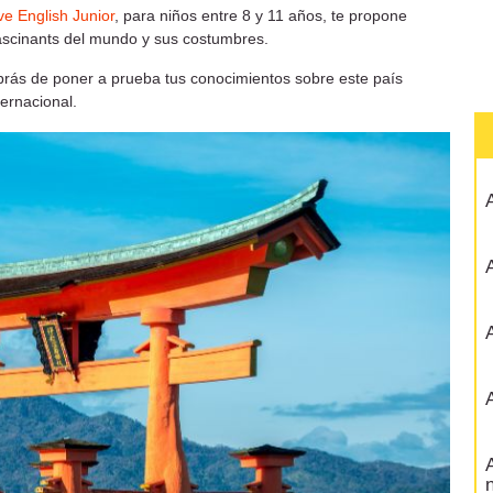
ve English Junior
, para niños entre 8 y 11 años, te propone
fascinants del mundo y sus costumbres.
brás de poner a prueba tus conocimientos sobre este país
ternacional.
A
A
A
A
A
n