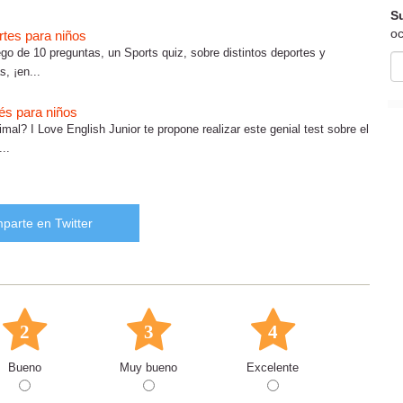
Su
oc
rtes para niños
uego de 10 preguntas, un Sports quiz, sobre distintos deportes y
, ¡en...
és para niños
al? I Love English Junior te propone realizar este genial test sobre el
..
parte en Twitter
2
3
4
Bueno
Muy bueno
Excelente