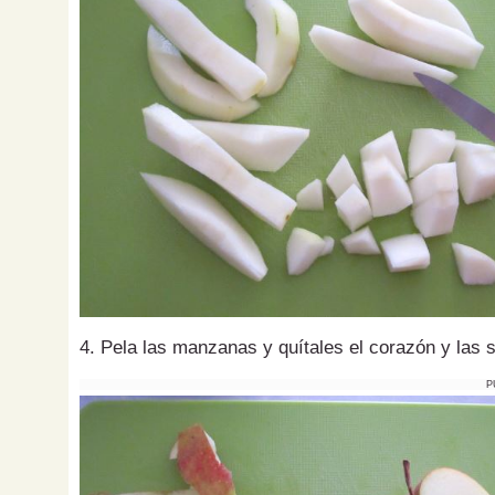
4. Pela las manzanas y quítales el corazón y las s
P