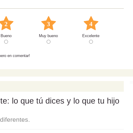
2
3
4
Bueno
Muy bueno
Excelente
mero en comentar!
: lo que tú dices y lo que tu hijo
iferentes.