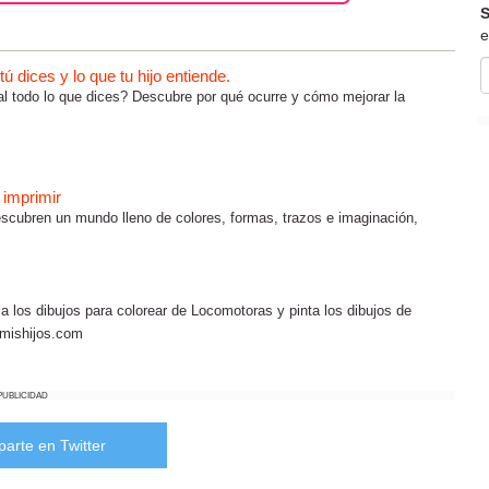
S
e
 dices y lo que tu hijo entiende.
al todo lo que dices? Descubre por qué ocurre y cómo mejorar la
 imprimir
 descubren un mundo lleno de colores, formas, trazos e imaginación,
 los dibujos para colorear de Locomotoras y pinta los dibujos de
nmishijos.com
PUBLICIDAD
arte en Twitter