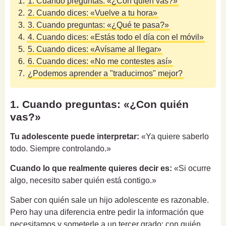
1.
1. Cuando preguntas: «¿Con quién vas?»
2.
2. Cuando dices: «Vuelve a tu hora»
3.
3. Cuando preguntas: «¿Qué te pasa?»
4.
4. Cuando dices: «Estás todo el día con el móvil»
5.
5. Cuando dices: «Avísame al llegar»
6.
6. Cuando dices: «No me contestes así»
7.
¿Podemos aprender a "traducirnos" mejor?
1. Cuando preguntas: «¿Con quién
vas?»
Tu adolescente puede interpretar:
«Ya quiere saberlo
todo. Siempre controlando.»
Cuando lo que realmente quieres decir es:
«Si ocurre
algo, necesito saber quién está contigo.»
Saber con quién sale un hijo adolescente es razonable.
Pero hay una diferencia entre pedir la información que
necesitamos y someterle a un tercer grado: con quién,