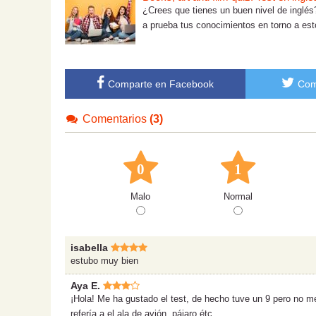
¿Crees que tienes un buen nivel de inglés?
a prueba tus conocimientos en torno a est
Comparte en Facebook
Com
Comentarios
(3)
0
1
Malo
Normal
isabella
estubo muy bien
Aya E.
¡Hola! Me ha gustado el test, de hecho tuve un 9 pero no me
refería a el ala de avión, pájaro étc.