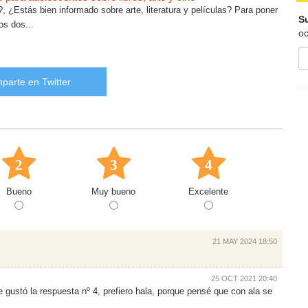
, ¿Estás bien informado sobre arte, literatura y películas? Para poner
Su
os dos...
oc
parte en Twitter
2
3
4
Bueno
Muy bueno
Excelente
21 MAY 2024 18:50
25 OCT 2021 20:40
 gustó la respuesta nº 4, prefiero hala, porque pensé que con ala se