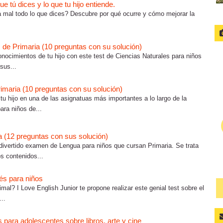
 tú dices y lo que tu hijo entiende.
ta mal todo lo que dices? Descubre por qué ocurre y cómo mejorar la
 de Primaria (10 preguntas con su solución)
nocimientos de tu hijo con este test de Ciencias Naturales para niños
sus...
imaria (10 preguntas con su solución)
 hijo en una de las asignatuas más importantes a lo largo de la
ra niños de...
a (12 preguntas con sus solución)
vertido examen de Lengua para niños que cursan Primaria. Se trata
os contenidos...
és para niños
al? I Love English Junior te propone realizar este genial test sobre el
..
és para adolescentes sobre libros, arte y cine