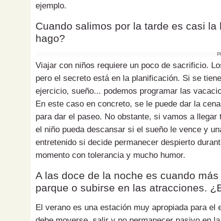
ejemplo.
Cuando salimos por la tarde es casi l
hago?
P
Viajar con niños requiere un poco de sacrificio.
pero el secreto está en la planificación. Si se ti
ejercicio, sueño... podemos programar las vacaci
En este caso en concreto, se le puede dar la cena 
para dar el paseo. No obstante, si vamos a llegar
el niño pueda descansar si el sueño le vence y u
entretenido si decide permanecer despierto durante
momento con tolerancia y mucho humor.
A las doce de la noche es cuando más 
parque o subirse en las atracciones. 
El verano es una estación muy apropiada para el eje
debe moverse, salir y no permanecer pasivo en la c