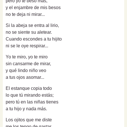
pero yo te beso más,
y el enjambre de mis besos
no te deja ni mirar...
Si la abeja se entra al lirio,
no se siente su aletear.
Cuando escondes a tu hijito
ni se le oye respirar...
Yo te miro, yo te miro
sin cansarme de mirar,
y qué lindo niño veo
a tus ojos asomar...
El estanque copia todo
lo que tú mirando estás;
pero tú en las niñas tienes
a tu hijo y nada más.
Los ojitos que me diste
me los tengo de gastar