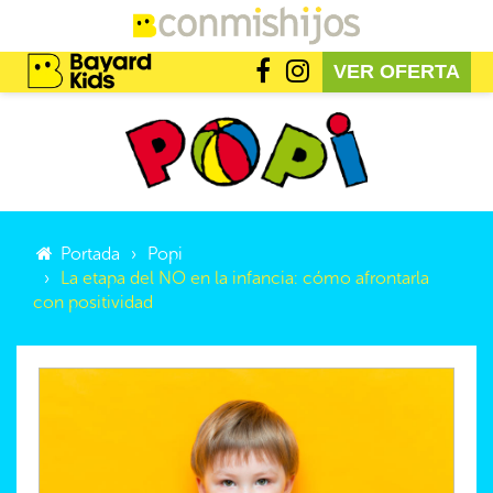
VER OFERTA
Portada
Popi
La etapa del NO en la infancia: cómo afrontarla
con positividad