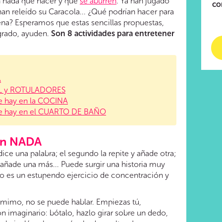
n nada que hacer y que
se aburren
. Ya han jugado
co
 han releído su Caracola... ¿Qué podrían hacer para
cena? Esperamos que estas sencillas propuestas,
grado, ayuden.
Son 8 actividades para entretener
A
PEL y ROTULADORES
ue hay en la COCINA
que hay en el CUARTO DE BAÑO
on NADA
dice una palabra; el segundo la repite y añade otra;
 y añade una más... Puede surgir una historia muy
ero es un estupendo ejercicio de concentración y
mimo, no se puede hablar. Empiezas tú,
n imaginario: bótalo, hazlo girar sobre un dedo,