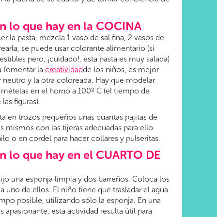
on lo que hay en la COCINA
er la pasta, mezcla 1 vaso de sal fina, 2 vasos de
rearla, se puede usar colorante alimentario (si
estibles pero, ¡cuidado!, esta pasta es muy salada)
a fomentar la
creatividad
de los niños, es mejor
or neutro y la otra coloreada. Hay que modelar
, mételas en el horno a 100º C (el tiempo de
as figuras).
a en trozos pequeños unas cuantas pajitas de
os mismos con las tijeras adecuadas para ello.
ilo o en cordel para hacer collares y pulseritas.
on lo que hay en el CUARTO DE
ijo una esponja limpia y dos barreños. Coloca los
a uno de ellos. El niño tiene que trasladar el agua
empo posible, utilizando sólo la esponja. En una
apasionante, esta actividad resulta útil para