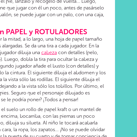
 el pie, lánzalo y recógelo de vuelta... Luego,
tiene que jugar con él un poco, antes de pasárselo
 balón, se puede jugar con un palo, con una caja,
con PAPEL y ROTULADORES
 la mitad, a lo largo, una hoja de papel tamaño
alargadas. Se da una tira a cada jugador. En la
er jugador dibuja una
cabeza
con detalles (pelo,
. Luego, dobla la tira para ocultar la cabeza y
 segundo jugador añade el busto (con detalles) y
sólo la cintura. El siguiente dibuja el abdomen y los
a vista sólo las rodillas. El siguiente dibuja el
 dejando a la vista sólo los tobillos. Por último, el
 pies. Seguro que el personaje dibujado es
 se le podría poner? ¡Todos a pensar!
el suelo un rollo de papel kraft o un mantel de
 encima, bocarriba, con las piernas un poco
, dibuja su silueta. Al niño le tocará acabarla
cara, la ropa, los zapatos... ¡No se puede olvidar
 la puerta de su cuarto y de tomar conciencia de