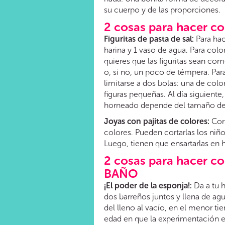
su cuerpo y de las proporciones.
2 cosas para hacer c
Figuritas de pasta de sal:
Para hac
harina y 1 vaso de agua. Para colo
quieres que las figuritas sean com
o, si no, un poco de témpera. Par
limitarse a dos bolas: una de col
figuras pequeñas. Al día siguiente
horneado depende del tamaño de l
Joyas con pajitas de colores:
Cort
colores. Pueden cortarlas los niñ
Luego, tienen que ensartarlas en h
2 cosas para hacer c
BAÑO
¡El poder de la esponja!:
Da a tu h
dos barreños juntos y llena de agu
del lleno al vacío, en el menor ti
edad en que la experimentación es 