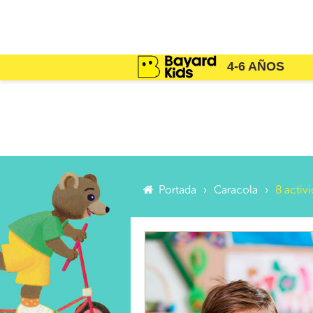
4-6 AÑOS
Portada
Caracola
8 activ