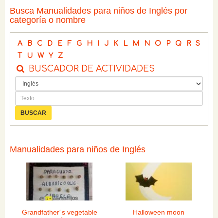
Busca Manualidades para niños de Inglés por
categoría o nombre
A
B
C
D
E
F
G
H
I
J
K
L
M
N
O
P
Q
R
S
T
U
W
Y
Z
BUSCADOR DE ACTIVIDADES
Manualidades para niños de Inglés
Grandfather´s vegetable
Halloween moon