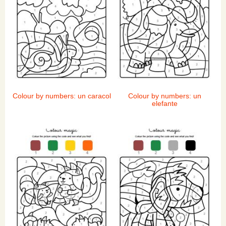
Colour by numbers: un caracol
Colour by numbers: un
elefante