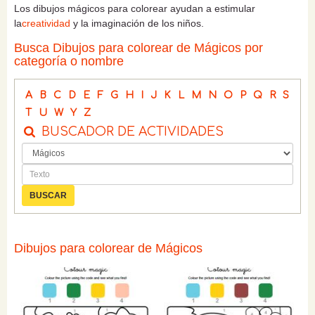
Los dibujos mágicos para colorear ayudan a estimular
la
creatividad
y la imaginación de los niños.
Busca Dibujos para colorear de Mágicos por
categoría o nombre
A
B
C
D
E
F
G
H
I
J
K
L
M
N
O
P
Q
R
S
T
U
W
Y
Z
BUSCADOR DE ACTIVIDADES
Dibujos para colorear de Mágicos