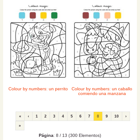
Colour by numbers: un perrito
Colour by numbers: un caballo
comiendo una manzana
«
‹
1
2
3
4
5
6
7
8
9
10
›
»
Página
: 8 / 13 (300 Elementos)