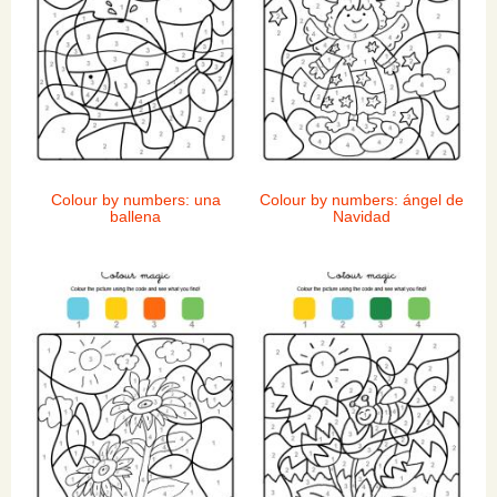
Colour by numbers: una
Colour by numbers: ángel de
ballena
Navidad