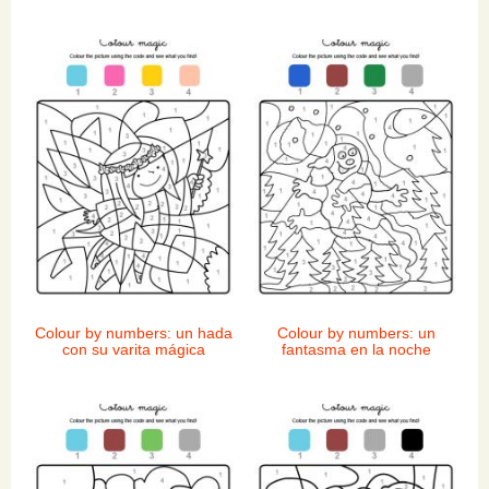
Colour by numbers: un hada
Colour by numbers: un
con su varita mágica
fantasma en la noche