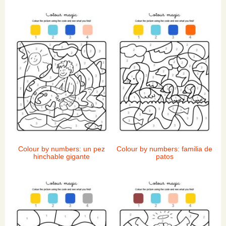
Colour by numbers: un pez
Colour by numbers: familia de
hinchable gigante
patos