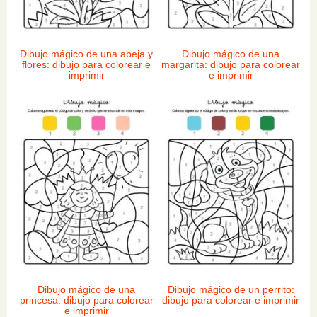
Dibujo mágico de una abeja y
Dibujo mágico de una
flores: dibujo para colorear e
margarita: dibujo para colorear
imprimir
e imprimir
Dibujo mágico de una
Dibujo mágico de un perrito:
princesa: dibujo para colorear
dibujo para colorear e imprimir
e imprimir