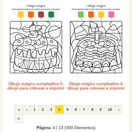
Dibujo mágico cumpleaños 5:
Dibujo mágico cumpleaños 4:
dibujo para colorear e imprimir
dibujo para colorear e imprimir
«
‹
1
2
3
4
5
6
7
8
9
10
›
»
Página
: 4 / 13 (300 Elementos)