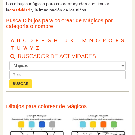
Los dibujos mágicos para colorear ayudan a estimular
la
creatividad
y la imaginación de los niños.
Busca Dibujos para colorear de Mágicos por
categoría o nombre
A
B
C
D
E
F
G
H
I
J
K
L
M
N
O
P
Q
R
S
T
U
W
Y
Z
BUSCADOR DE ACTIVIDADES
Dibujos para colorear de Mágicos