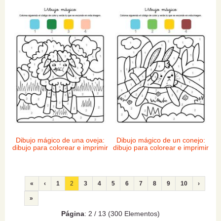
Dibujo mágico de una oveja:
Dibujo mágico de un conejo:
dibujo para colorear e imprimir
dibujo para colorear e imprimir
«
‹
1
2
3
4
5
6
7
8
9
10
›
»
Página
: 2 / 13 (300 Elementos)