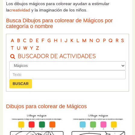
Los dibujos mágicos para colorear ayudan a estimular
la
creatividad
y la imaginación de los niños.
Busca Dibujos para colorear de Mágicos por
categoría o nombre
A
B
C
D
E
F
G
H
I
J
K
L
M
N
O
P
Q
R
S
T
U
W
Y
Z
BUSCADOR DE ACTIVIDADES
Dibujos para colorear de Mágicos