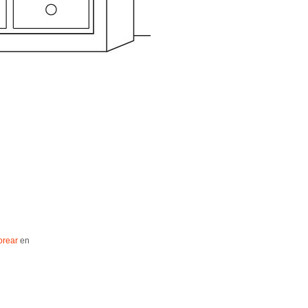
orear
en